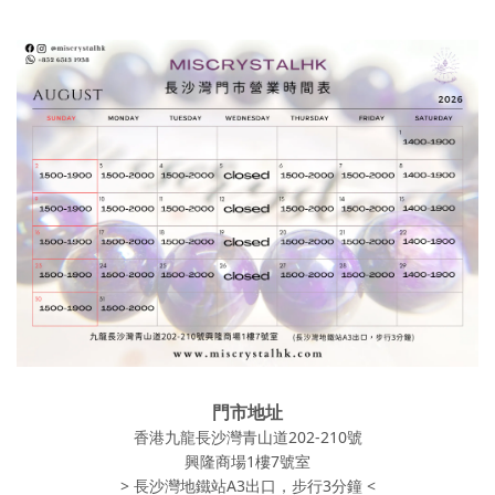
門市地址
香港九龍長沙灣青山道202-210號
興隆商場1樓7號室
> 長沙灣地鐵站A3出口，步行3分鐘 <