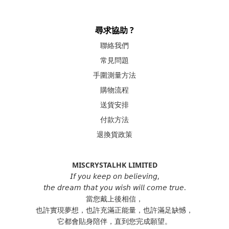
尋求協助 ?
聯絡我們
常見問題
手圍測量方法
購物流程
送貨安排
付款方法
退換貨政策
MISCRYSTALHK LIMITED
𝘐𝘧 𝘺𝘰𝘶 𝘬𝘦𝘦𝘱 𝘰𝘯 𝘣𝘦𝘭𝘪𝘦𝘷𝘪𝘯𝘨,
𝘵𝘩𝘦 𝘥𝘳𝘦𝘢𝘮 𝘵𝘩𝘢𝘵 𝘺𝘰𝘶 𝘸𝘪𝘴𝘩 𝘸𝘪𝘭𝘭 𝘤𝘰𝘮𝘦 𝘵𝘳𝘶𝘦.
當您戴上後相信，
也許實現夢想，也許充滿正能量，也許滿足缺憾，
它都會貼身陪伴，直到您完成願望。