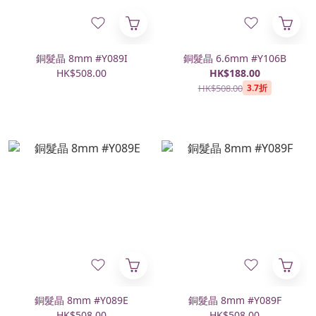
銅髮晶 8mm #Y089I
銅髮晶 6.6mm #Y106B
HK$508.00
HK$188.00
HK$508.00
3.7折
銅髮晶 8mm #Y089E
銅髮晶 8mm #Y089F
HK$508.00
HK$508.00