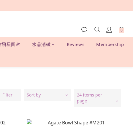
宮飛星圖🌸
水晶消磁
Reviews
Membership
Filter
Sort by
24 Items per
page