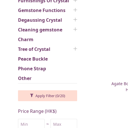
Furnishings Of Crystal
Gemstone Functions
Degaussing Crystal
Cleaning gemstone
Charm
Tree of Crystal
Peace Buckle
Phone Strap
Other
Agate B
H
Apply Filter
(0/20)
Price Range (HK$)
~