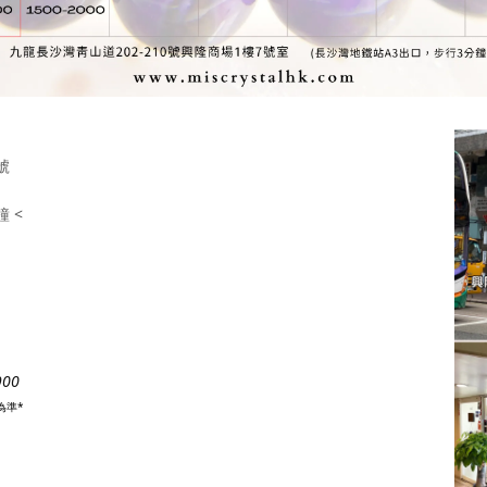
號
 <
900
為準*