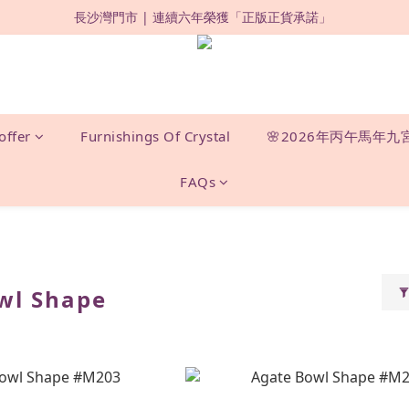
長沙灣門市 | 連續六年榮獲「正版正貨承諾」 
限時優惠：購買滿 HKD500，即享 88 折 ! 
限時優惠：購買滿 HKD500，即享 88 折 ! 
offer
Furnishings Of Crystal
🌸2026年丙午馬年九
FAQs
wl Shape