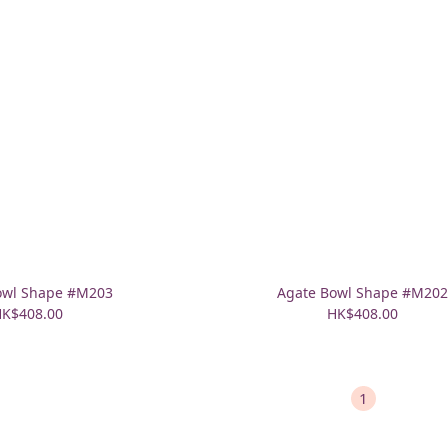
owl Shape #M203
Agate Bowl Shape #M20
K$408.00
HK$408.00
1