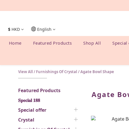
$
HKD
English
Home
Featured Products
Shop All
Special 
View All
/
Furnishings Of Crystal
/
Agate Bowl Shape
Featured Products
Agate Bo
𝐒𝐩𝐞𝐜𝐢𝐚𝐥 𝟏𝟖𝟖
Special offer
Crystal