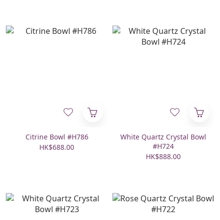
Citrine Bowl #H786
White Quartz Crystal Bowl
#H724
HK$688.00
HK$888.00