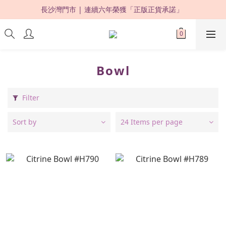
長沙灣門市 | 連續六年榮獲「正版正貨承諾」 
限時優惠：購買滿 HKD500，即享 88 折 ! 
限時優惠：購買滿 HKD500，即享 88 折 ! 
Bowl
Filter
Sort by
24 Items per page