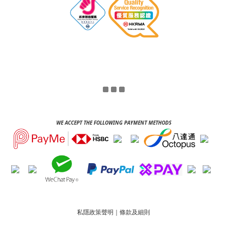
WE ACCEPT THE FOLLOWING PAYMENT METHODS
私隱政策聲明
｜
條款及細則