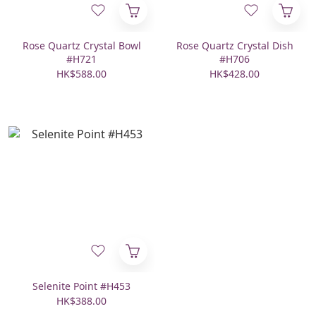
Rose Quartz Crystal Bowl
Rose Quartz Crystal Dish
#H721
#H706
HK$588.00
HK$428.00
Selenite Point #H453
HK$388.00