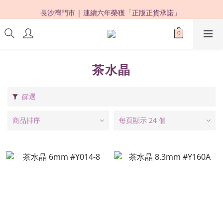
限時優惠：購買滿 HKD500，即享 88 折 ! 
長沙灣門市 | 連續六年榮獲「正版正貨承諾」 
限時優惠：購買滿 HKD500，即享 88 折 ! 
茶水晶
篩選
商品排序
每頁顯示 24 個