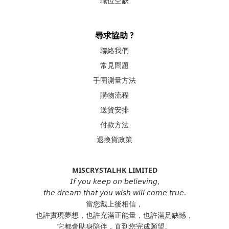
職位空缺
尋求協助 ?
聯絡我們
常見問題
手圍測量方法
購物流程
送貨安排
付款方法
退換貨政策
MISCRYSTALHK LIMITED
𝘐𝘧 𝘺𝘰𝘶 𝘬𝘦𝘦𝘱 𝘰𝘯 𝘣𝘦𝘭𝘪𝘦𝘷𝘪𝘯𝘨,
𝘵𝘩𝘦 𝘥𝘳𝘦𝘢𝘮 𝘵𝘩𝘢𝘵 𝘺𝘰𝘶 𝘸𝘪𝘴𝘩 𝘸𝘪𝘭𝘭 𝘤𝘰𝘮𝘦 𝘵𝘳𝘶𝘦.
當您戴上後相信，
也許實現夢想，也許充滿正能量，也許滿足缺憾，
它都會貼身陪伴，直到您完成願望。