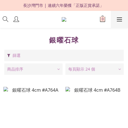
長沙灣門市 | 連續六年榮獲「正版正貨承諾」 
限時優惠：購買滿 HKD500，即享 88 折 ! 
限時優惠：購買滿 HKD500，即享 88 折 ! 
銀曜石球
篩選
商品排序
每頁顯示 24 個