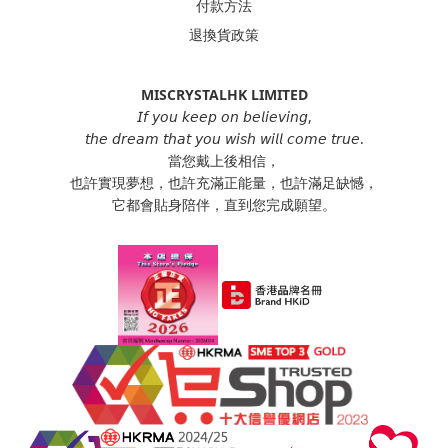
付款方法
退換貨政策
MISCRYSTALHK LIMITED
𝘐𝘧 𝘺𝘰𝘶 𝘬𝘦𝘦𝘱 𝘰𝘯 𝘣𝘦𝘭𝘪𝘦𝘷𝘪𝘯𝘨,
𝘵𝘩𝘦 𝘥𝘳𝘦𝘢𝘮 𝘵𝘩𝘢𝘵 𝘺𝘰𝘶 𝘸𝘪𝘴𝘩 𝘸𝘪𝘭𝘭 𝘤𝘰𝘮𝘦 𝘵𝘳𝘶𝘦.
當您戴上後相信，
也許實現夢想，也許充滿正能量，也許滿足缺憾，
它都會貼身陪伴，直到您完成願望。