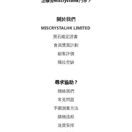
怎樣去miscrystalhk門市？
關於我們
MISCRYSTALHK LIMITED
寶石鑑定證書
會員獎賞計劃
顧客評價
職位空缺
尋求協助 ?
聯絡我們
常見問題
手圍測量方法
購物流程
送貨安排