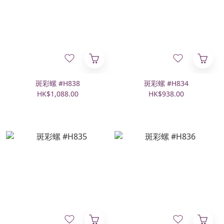
斑彩螺 #H838
斑彩螺 #H834
HK$1,088.00
HK$938.00