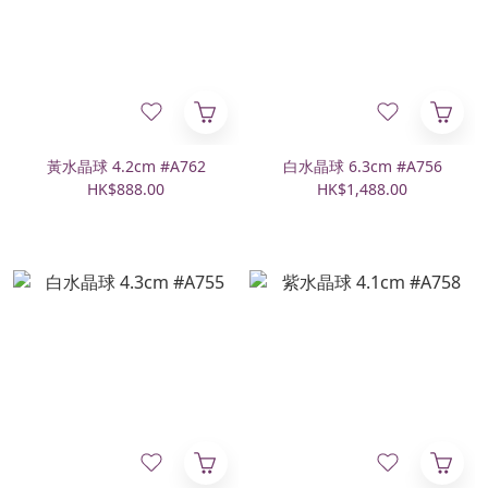
黃水晶球 4.2cm #A762
白水晶球 6.3cm #A756
HK$888.00
HK$1,488.00