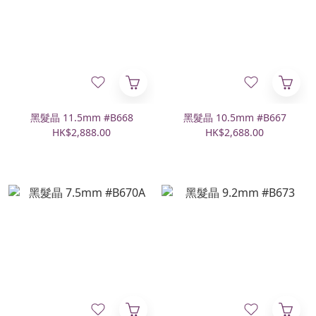
黑髮晶 11.5mm #B668
黑髮晶 10.5mm #B667
HK$2,888.00
HK$2,688.00