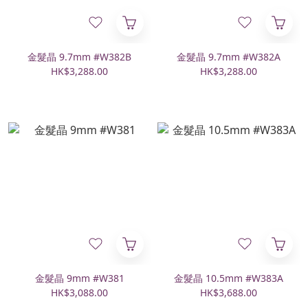
金髮晶 9.7mm #W382B
金髮晶 9.7mm #W382A
HK$3,288.00
HK$3,288.00
金髮晶 9mm #W381
金髮晶 10.5mm #W383A
HK$3,088.00
HK$3,688.00