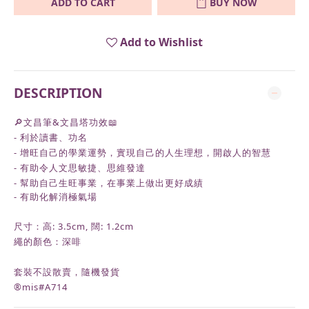
ADD TO CART
BUY NOW
Add to Wishlist
DESCRIPTION
🔎
文昌筆&文昌塔功效
📖
-
利於讀書、功名
- 增旺自己的學業運勢，實現自己的人生理想，開啟人的智慧
- 有助令人文思敏捷、思維發達
- 幫助自己生旺事業，在事業上做出更好成績
- 有助化解消極氣場
尺寸：高: 3.5cm, 闊: 1.2cm
繩的顏色：深啡
套裝不設散賣，隨機發貨
®️mis#A714