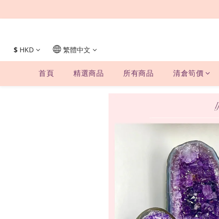
$
HKD
繁體中文
首頁
精選商品
所有商品
清倉筍價