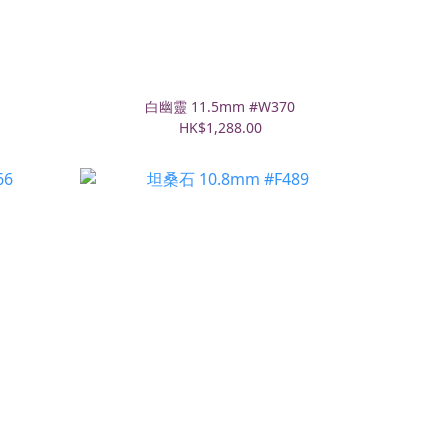
白幽靈 11.5mm #W370
HK$1,288.00