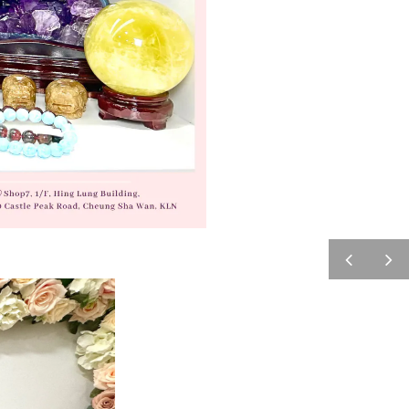
prev
next