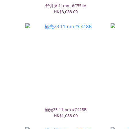
舒俱徠 11mm #C554A
HK$3,088.00
極光23 11mm #C418B
HK$1,088.00