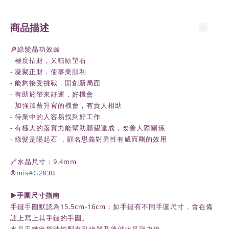
商品描述
🔎綠髮晶功效📖
- 極度招財，又稱願望石
- 凝聚正財，使事業順利
- 能夠接受挑戰，開創新局面
- 有助於帶來好運，好機會
- 加強加薪升官的機會，有貴人相助
- 待業中的人容易找到好工作
- 有極大的落實力能幫助願望達成，改善人際關係
- 綠髮是陽起石 ，顧名思義對男性有威而剛的效用
🔗水晶尺寸：9.4mm
®️mis
#G
283B
►
手圍尺寸指南
手鏈手圍默認為
15.5cm-16cm
；如手鏈有不同手圍尺寸，會在備
註上寫上其手鏈的手圍。