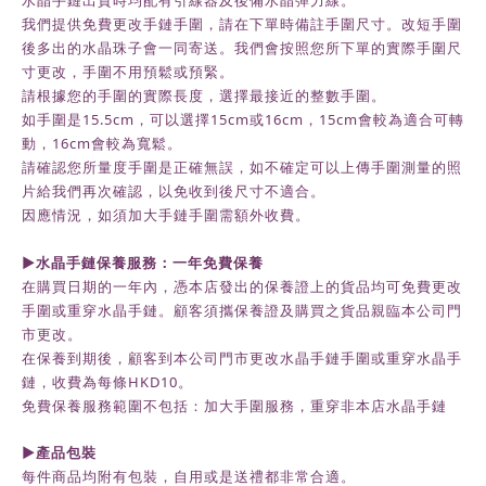
水晶手鏈出貨時均配有引線器及後備水晶彈力線。
我們提供免費更改手鏈手圍，請在下單時備註手圍尺寸。改短手圍
後多出的水晶珠子會一同寄送。我們會按照您所下單的實際手圍尺
寸更改，手圍不用預鬆或預緊。
請根據您的手圍的實際長度，選擇最接近的整數手圍。
如手圍是15.5cm，可以選擇15cm或16cm，15cm會較為適合可轉
動，16cm會較為寬鬆。
請確認您所量度手圍是正確無誤，如不確定可以上傳手圍測量的照
片給我們再次確認，以免收到後尺寸不適合。
因應情況，如須加大手鏈手圍需額外收費。
►水晶手鏈保養服務：一年免費保養
在購買日期的一年內，
憑本店發出的保養證上的貨品均可免費更改
手圍或重穿水晶手鏈。顧客須攜保養證及購買之貨品親臨本公司門
市更改。
在保養到期後，
顧客到本公司門市更改水晶手鏈手圍或重穿水晶手
鏈，收費為每條HKD10。
免費保養服務範圍不包括：加大手圍服務，重穿非本店水晶手鏈
►
產品包裝
每件商品均附有包裝，自用或是送禮都非常合適。