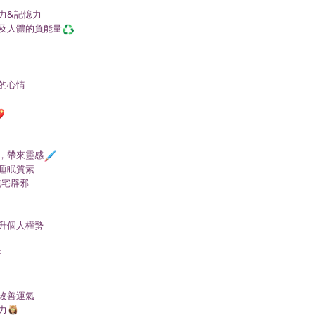
力&記憶力
及人體的負能量
的心情
，帶來靈感
睡眠質素
鎮宅辟邪
升個人權勢
符
改善運氣
力