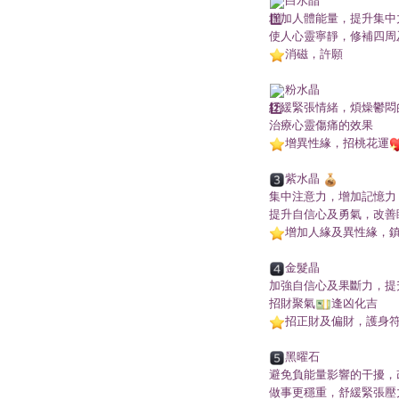
白水晶
增加人體能量，提升集中
使人心靈寧靜，修補四周
消磁，許願
粉水晶
紓緩緊張情緒，煩燥鬱悶
治療心靈傷痛的效果
增異性緣，招桃花運
紫水晶
集中注意力，增加記憶力
提升自信心及勇氣，改善
增加人緣及異性緣，
金髮晶
加強自信心及果斷力，提
招財聚氣
逢凶化吉
招正財及偏財，護身
黑曜石
避免負能量影響的干擾，
做事更穩重，舒緩緊張壓