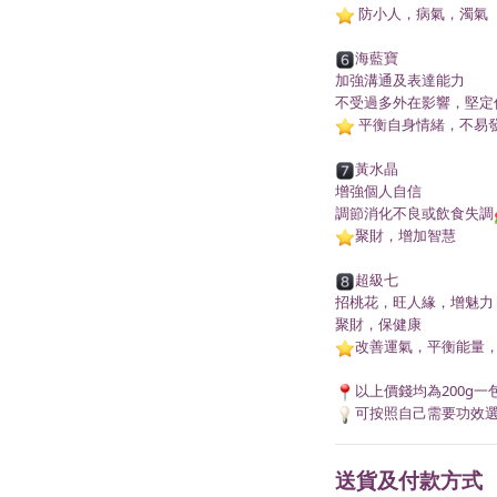
防小人，病氣，濁氣
海藍寶
加強溝通及表達能力
不受過多外在影響，堅定
平衡自身情緒，不易
黃水晶
增強個人自信
調節消化不良或飲食失調
聚財，增加智慧
超級七
招桃花，旺人緣，增魅力
聚財，保健康
改善運氣，平衡能量
以上價錢均為200g一
可按照自己需要功效
送貨及付款方式