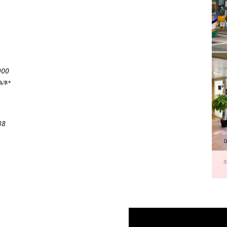
900
為準*
38