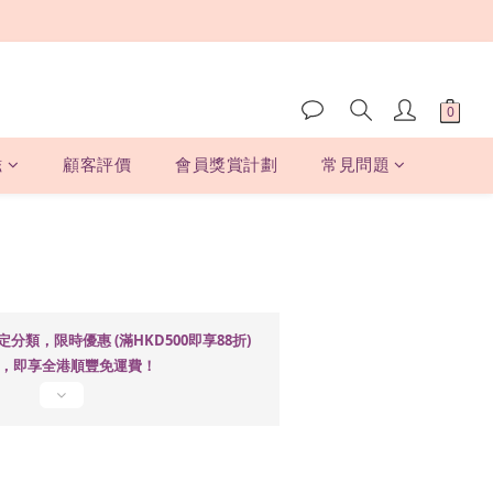
磁
顧客評價
會員獎賞計劃
常見問題
立即購買
定分類，限時優惠 (滿HKD500即享88折)
00，即享全港順豐免運費！