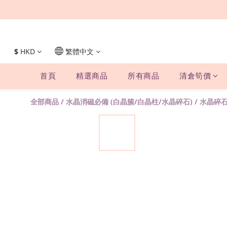
$
HKD
繁體中文
首頁
精選商品
所有商品
清倉筍價
全部商品
/
水晶消磁必備 (白晶簇/白晶柱/水晶碎石)
/
水晶碎