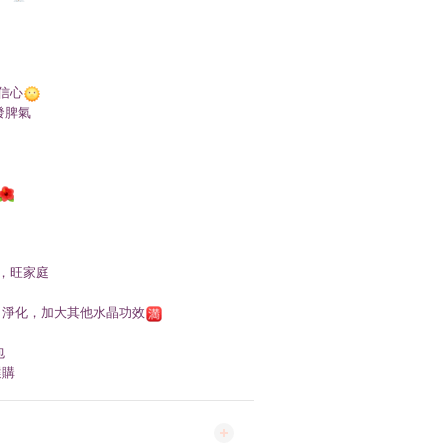
信心
發脾氣
，旺家庭
，淨化，加大其他水晶功效
包
選購