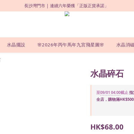
限時優惠：購買滿 HKD500，即享 88 折 ! 
限時優惠：購買滿 HKD500，即享 88 折 ! 
▸購買滿HKD500，即享全港免運費 | 全球直送✈️◂
長沙灣門市 | 連續六年榮獲「正版正貨承諾」 
限時優惠：購買滿 HKD500，即享 88 折 ! 
水晶擺設
🌸2026年丙午馬年九宮飛星圖🌸
水晶消
石
水晶碎石
至
09/01 04:00
截止
指
全店，購物滿HK$5
HK$68.00