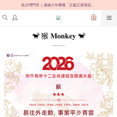
長沙灣門市 | 連續六年榮獲「正版正貨承諾」 
限時優惠：購買滿 HKD500，即享 88 折 ! 
限時優惠：購買滿 HKD500，即享 88 折 ! 
🐒 猴 𝐌𝐨𝐧𝐤𝐞𝐲
🐒
⋯⋯⋯⋯