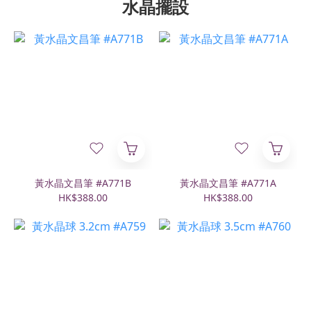
水晶擺設
黃水晶文昌筆 #A771B
黃水晶文昌筆 #A771A
HK$388.00
HK$388.00