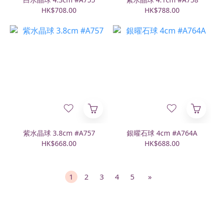
HK$708.00
HK$788.00
紫水晶球 3.8cm #A757
銀曜石球 4cm #A764A
HK$668.00
HK$688.00
1
2
3
4
5
»