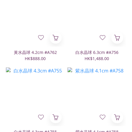
黃水晶球 4.2cm #A762
白水晶球 6.3cm #A756
HK$888.00
HK$1,488.00
白水晶球 4.3cm #A755
紫水晶球 4.1cm #A758