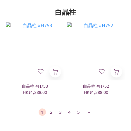
白晶柱
白晶柱 #H753
白晶柱 #H752
HK$1,288.00
HK$1,388.00
1
2
3
4
5
»