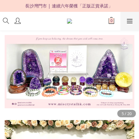
長沙灣門市 | 連續六年榮獲「正版正貨承諾」 
限時優惠：購買滿 HKD500，即享 88 折 ! 
限時優惠：購買滿 HKD500，即享 88 折 ! 