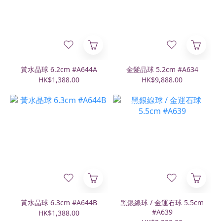
黃水晶球 6.2cm #A644A
金髮晶球 5.2cm #A634
HK$1,388.00
HK$9,888.00
黃水晶球 6.3cm #A644B
黑銀線球 / 金運石球 5.5cm
#A639
HK$1,388.00