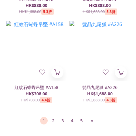
HK$888.00
HK$888.00
HK$1,688.00
HK$1,688.00
5.3折
5.3折
紅紋石蝴蝶吊墜 #A158
髮晶九尾狐 #A226
HK$308.00
HK$1,688.00
HK$708.00
HK$3,888.00
4.4折
4.3折
1
2
3
4
5
»