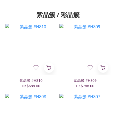
紫晶簇 / 彩晶簇
紫晶簇 #H810
紫晶簇 #H809
HK$688.00
HK$788.00