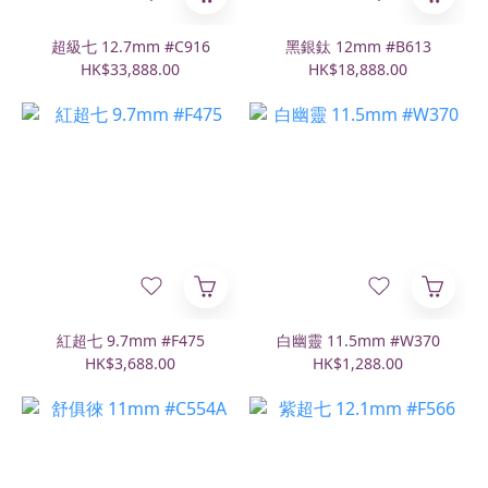
超級七 12.7mm #C916
黑銀鈦 12mm #B613
HK$33,888.00
HK$18,888.00
紅超七 9.7mm #F475
白幽靈 11.5mm #W370
HK$3,688.00
HK$1,288.00