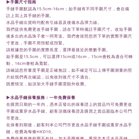
►
手圍尺寸指南
手鏈手圍默認為
15.5cm-16cm
；如手鏈有不同手圍尺寸，會在備
註上寫上其手鏈的手圍。
水晶手鏈出貨時均配有引線器及後備水晶彈力線。
我們提供免費更改手鏈手圍，請在下單時備註手圍尺寸。改短手圍
後多出的水晶珠子會一同寄送。我們會按照您所下單的實際手圍尺
寸更改，手圍不用預鬆或預緊。
請根據您的手圍的實際長度，選擇最接近的整數手圍。
如手圍是15.5cm，可以選擇15cm或16cm，15cm會較為適合可轉
動，16cm會較為寬鬆。
請確認您所量度手圍是正確無誤，如不確定可以上傳手圍測量的照
片給我們再次確認，以免收到後尺寸不適合。
因應情況，如須加大手鏈手圍需額外收費。
►水晶手鏈保養服務：一年免費保養
在購買日期的一年內，
憑本店發出的保養證上的貨品均可免費更改
手圍或重穿水晶手鏈。顧客須攜保養證及購買之貨品親臨本公司門
市更改。
在保養到期後，
顧客到本公司門市更改水晶手鏈手圍或重穿水晶手
鏈，收費為每條HKD10。
免費保養服務範圍不包括：加大手圍服務，重穿非本店水晶手鏈