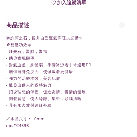
加入追蹤清單
商品描述
🈵許願之石，提升自己運氣💯旺夫必備✨
🔎碧璽功效📖
- 旺夫石；聚財，聚福
- 助你實現願望
- 對氣血虛，身體弱，手腳冰涼者非常適用👍🏻
- 增強自身免疫力，使佩戴者更健康
- 強力的治療功效；美容肌膚
- 散發出個人的獨特魅力
- 招徠理想的伴侶，促進友情、愛情的發展
- 開發智慧，使人冷靜、集中，頭腦清晰
- 具有永久放射遠紅外線
🔗水晶尺寸：10mm
mis#C489B