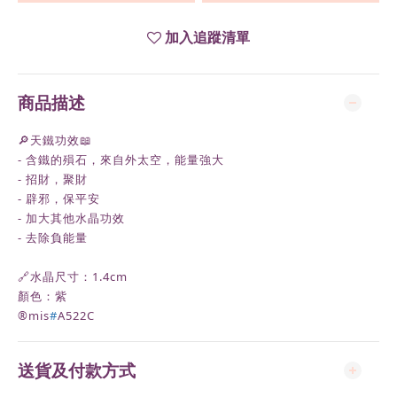
加入追蹤清單
商品描述
🔎天鐵功效📖
- 含鐵的殞石，來自外太空，能量強大
- 招財，聚財
- 辟邪，保平安
- 加大其他水晶功效
- 去除負能量
🔗水晶尺寸：1.4cm
顏色：紫
®️mis
#
A522C
送貨及付款方式