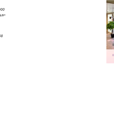
900
為準*
38