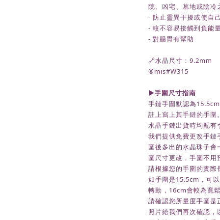
院、凶宅、墓地或陰冷
- 防止靈異干擾或使自
- 較不容易接觸到負能
- 對腸胃有幫助
🔗水晶尺寸：9.2mm
®️mis#W315
►
手圍尺寸指南
手鏈手圍默認為
15.5c
註上寫上其手鏈的手圍
水晶手鏈出貨時均配有
我們提供免費更改手鏈
圍後多出的水晶珠子會
圍尺寸更改，手圍不用
請根據您的手圍的實際
如手圍是15.5cm，可以
轉動，16cm會較為寬
請確認您所量度手圍是
照片給我們再次確認，