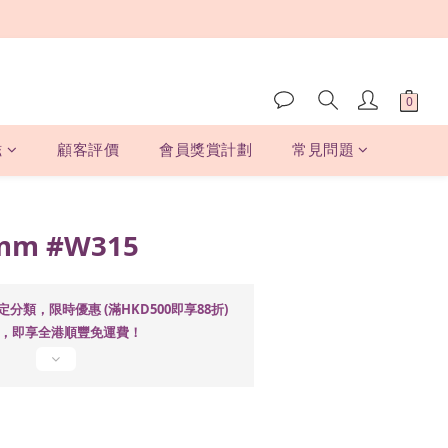
磁
顧客評價
會員獎賞計劃
常見問題
立即購買
mm #W315
定分類，限時優惠 (滿HKD500即享88折)
00，即享全港順豐免運費！