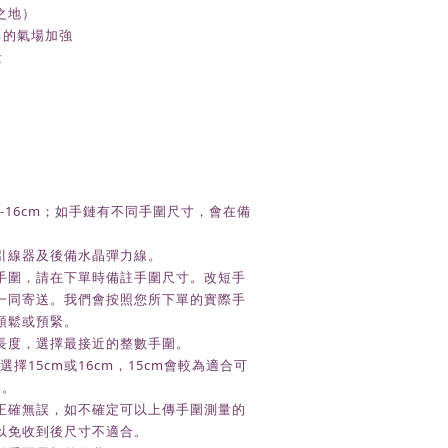
之地）
己的氣場加強
量
m-16cm
；如手鏈有不同手圍尺寸，會在備
。
引線器及後備水晶彈力線。
手圍，請在下單時備註手圍尺寸。改短手
一同寄送。我們會按照您所下單的實際手
預鬆或預緊。
長度，選擇最接近的整數手圍。
選擇15cm或16cm，15cm會較為適合可
鬆。
正確無誤，如不確定可以上傳手圍測量的
以免收到後尺寸不適合。