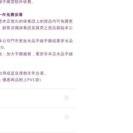
鏈手圍需額外收費。
一年免費保養
憑本店發出的保養證上的貨品均可免費更
。顧客須攜保養證及購買之貨品親臨本公
本公司門市更改水晶手鏈手圍或重穿水晶
10。
括：加大手圍服務，重穿非本店水晶手鏈
自用或是送禮都非常合適。
；優惠商品附上
PVC
袋）