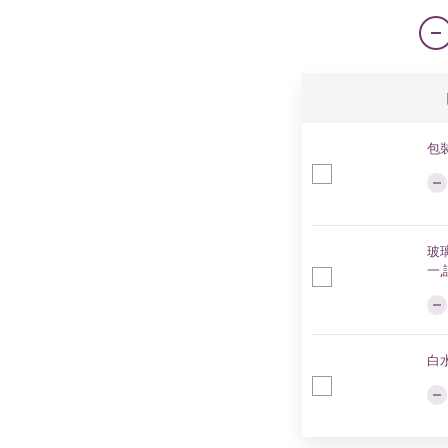
包
玻璃
一
白水