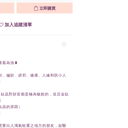
立即購買
加入追蹤清單
最為強🔋
主財、偏財、辟邪、健康、人緣和防小人
定
財，鈦晶對財富都是極為敏銳的，並且金鈦

鈦晶的原因）
意
需要出入濁氣較重之地方的朋友，如醫