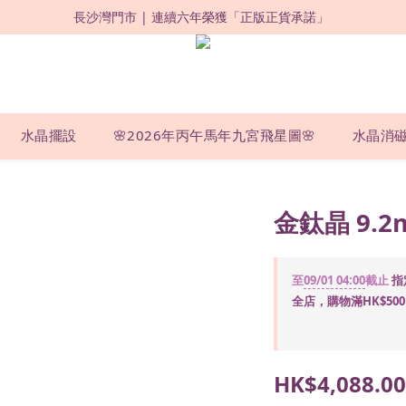
長沙灣門市 | 連續六年榮獲「正版正貨承諾」 
限時優惠：購買滿 HKD500，即享 88 折 ! 
限時優惠：購買滿 HKD500，即享 88 折 ! 
水晶擺設
🌸2026年丙午馬年九宮飛星圖🌸
水晶消
金鈦晶 9.2
至
09/01 04:00
截止
指
全店，購物滿HK$5
HK$4,088.00