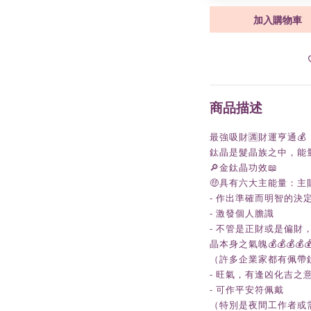
加入購物車
商品描述
最強吸財🈵財運亨通💰
鈦晶是髮晶族之中，能量
🔎金鈦晶功效📖
🤑具有六大主能量：
- 作出準確而明智的決
- 激發個人膽識
- 不管是正財或是偏
晶本身之氣魄💰💰💰💰
（許多企業家都有佩帶
- 旺氣，有逢凶化吉之
- 可作平安符佩戴
（特別是夜間工作者或