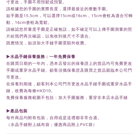
寸更改，手圍不用預鬆或預緊。
請根據您的手圍的實際長度，選擇最接近的整數手圍。
如手圍是15.5cm，可以選擇15cm或16cm，15cm會較為適合可轉
動，16cm會較為寬鬆。
請確認您所量度手圍是正確無誤，如不確定可以上傳手圍測量的照
片給我們再次確認，以免收到後尺寸不適合。
因應情況，如須加大手鏈手圍需額外收費。
►水晶手鏈保養服務：一年免費保養
在購買日期的一年內，
憑本店發出的保養證上的貨品均可免費更改
手圍或重穿水晶手鏈。顧客須攜保養證及購買之貨品親臨本公司門
市更改。
在保養到期後，
顧客到本公司門市更改水晶手鏈手圍或重穿水晶手
鏈，收費為每條HKD10。
免費保養服務範圍不包括：加大手圍服務，重穿非本店水晶手鏈
►
產品包裝
每件商品均附有包裝，自用或是送禮都非常合適。
（水晶手鏈附上絨布袋；優惠商品附上
PVC
袋）