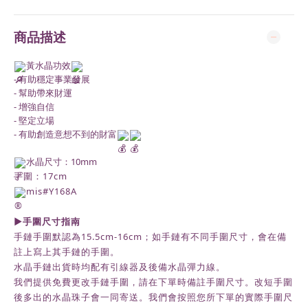
商品描述
黃水晶功效
- 有助穩定事業發展
- 幫助帶來財運
- 增強自信
- 堅定立場
- 有助創造意想不到的財富
水晶尺寸：10mm
手圍：17cm
mis#Y168A
►
手圍尺寸指南
手鏈手圍默認為
15.5cm-16cm
；如手鏈有不同手圍尺寸，會在備
註上寫上其手鏈的手圍。
水晶手鏈出貨時均配有引線器及後備水晶彈力線。
我們提供免費更改手鏈手圍，請在下單時備註手圍尺寸。改短手圍
後多出的水晶珠子會一同寄送。我們會按照您所下單的實際手圍尺