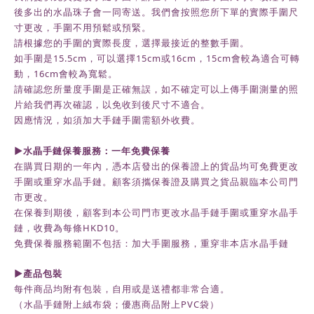
後多出的水晶珠子會一同寄送。我們會按照您所下單的實際手圍尺
寸更改，手圍不用預鬆或預緊。
請根據您的手圍的實際長度，選擇最接近的整數手圍。
如手圍是15.5cm，可以選擇15cm或16cm，15cm會較為適合可轉
動，16cm會較為寬鬆。
請確認您所量度手圍是正確無誤，如不確定可以上傳手圍測量的照
片給我們再次確認，以免收到後尺寸不適合。
因應情況，如須加大手鏈手圍需額外收費。
►水晶手鏈保養服務：一年免費保養
在購買日期的一年內，
憑本店發出的保養證上的貨品均可免費更改
手圍或重穿水晶手鏈。顧客須攜保養證及購買之貨品親臨本公司門
市更改。
在保養到期後，
顧客到本公司門市更改水晶手鏈手圍或重穿水晶手
鏈，收費為每條HKD10。
免費保養服務範圍不包括：加大手圍服務，重穿非本店水晶手鏈
►
產品包裝
每件商品均附有包裝，自用或是送禮都非常合適。
（水晶手鏈附上絨布袋；優惠商品附上
PVC
袋）