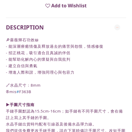
Add to Wishlist
DESCRIPTION
🔎薔薇輝石功效📖
-
能深層療癒情傷及釋放過去的痛苦與怨恨，
情感修復
- 招正桃花，吸引適合且真誠的伴侶
-
能幫助化解內心的懷疑與自我批判
- 建立自信與勇氣
- 增進人際和諧
，增強同理心與包容力
🔗水晶尺寸：8mm
®️mis
#
F363B
►
手圍尺寸指南
手鏈手圍默認為
15.5cm-16cm
；如手鏈有不同手圍尺寸，會在備
註上寫上其手鏈的手圍。
水晶手鏈出貨時均配有引線器及後備水晶彈力線。
我們提供免費更改手鏈手圍，請在下單時備註手圍尺寸。改短手圍