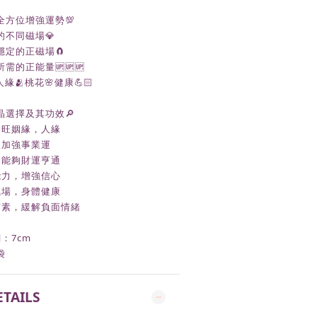
全方位增強運勢💯
不同磁場💎
穩定的正磁場🧲
的正能量🆙🆙🆙
緣🫂桃花🌸健康💪🏻
晶選擇及其功效🔎
花，旺姻緣，人緣
，加強事業運
財，能夠財運亨通
達能力，增強信心
身氣場，身體健康
眠質素，緩解負面情緒
：7cm
袋
ETAILS