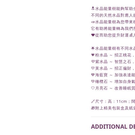
🔝水晶能量樹能夠幫助
不同的天然水晶對應人的
📣水晶能量樹為您帶來
它有助將能量轉為我們所需
♥️從而助您提升財運💰人
🌟水晶能量樹有不同水
💗粉水晶 ～ 招正桃
💜紫水晶 ～ 智慧之石
💛黃水晶 ～ 招正偏
💙海藍寶 ～ 加強表
💚橄欖石 ～ 增加自
🤍月亮石 ～ 改善睡
🔗尺寸：高：11cm；闊
🎁附上精美包裝盒及紙
ADDITIONAL D