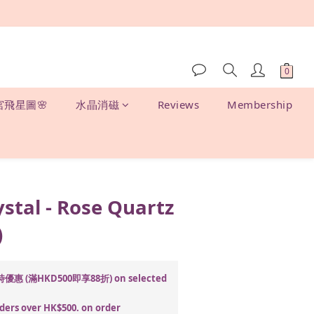
宮飛星圖🌸
水晶消磁
Reviews
Membership
BUY NOW
ystal - Rose Quartz
)
優惠 (滿HKD500即享88折) on selected
ders over HK$500. on order