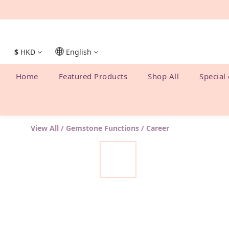
$
HKD
English
Home
Featured Products
Shop All
Special 
View All
/
Gemstone Functions
/
Career