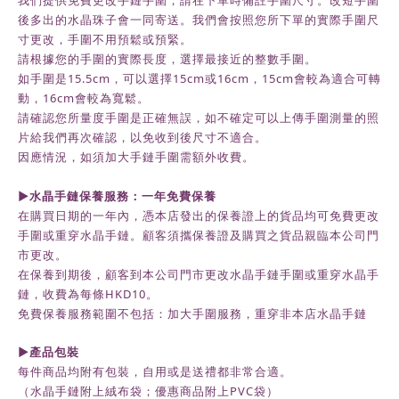
我們提供免費更改手鏈手圍，請在下單時備註手圍尺寸。改短手圍
後多出的水晶珠子會一同寄送。我們會按照您所下單的實際手圍尺
寸更改，手圍不用預鬆或預緊。
請根據您的手圍的實際長度，選擇最接近的整數手圍。
如手圍是15.5cm，可以選擇15cm或16cm，15cm會較為適合可轉
動，16cm會較為寬鬆。
請確認您所量度手圍是正確無誤，如不確定可以上傳手圍測量的照
片給我們再次確認，以免收到後尺寸不適合。
因應情況，如須加大手鏈手圍需額外收費。
►水晶手鏈保養服務：一年免費保養
在購買日期的一年內，
憑本店發出的保養證上的貨品均可免費更改
手圍或重穿水晶手鏈。顧客須攜保養證及購買之貨品親臨本公司門
市更改。
在保養到期後，
顧客到本公司門市更改水晶手鏈手圍或重穿水晶手
鏈，收費為每條HKD10。
免費保養服務範圍不包括：加大手圍服務，重穿非本店水晶手鏈
►
產品包裝
每件商品均附有包裝，自用或是送禮都非常合適。
（水晶手鏈附上絨布袋；優惠商品附上
PVC
袋）