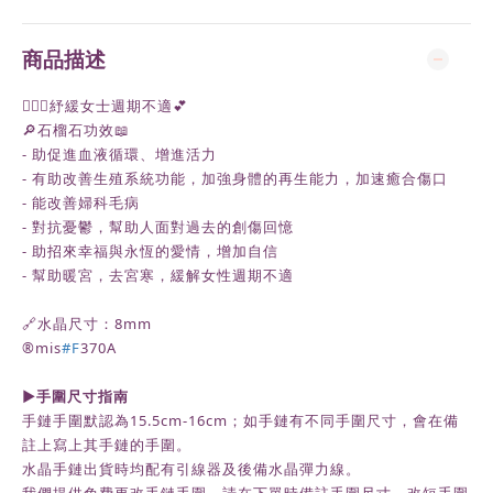
商品描述
🧚🏻‍♀️紓緩女士週期不適💕
🔎石榴石功效📖
- 助促進血液循環、增進活力
- 有助改善生殖系統功能，加強身體的再生能力，加速癒合傷口
- 能改善婦科毛病
- 對抗憂鬱，幫助人面對過去的創傷回憶
- 助招來幸福與永恆的愛情，增加自信
- 幫助暖宮，去宮寒，緩解女性週期不適
🔗水晶尺寸：8mm
®️mis
#F
370A
►
手圍尺寸指南
手鏈手圍默認為
15.5cm-16cm
；如手鏈有不同手圍尺寸，會在備
註上寫上其手鏈的手圍。
水晶手鏈出貨時均配有引線器及後備水晶彈力線。