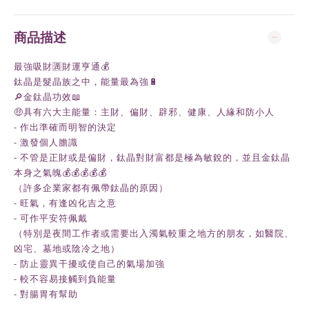
商品描述
最強吸財🈵財運亨通💰
鈦晶是髮晶族之中，能量最為強🔋
🔎金鈦晶功效📖
🤑具有六大主能量：主財、偏財、辟邪、健康、人緣和防小人
- 作出準確而明智的決定
- 激發個人膽識
- 不管是正財或是偏財，鈦晶對財富都是極為敏銳的，並且金鈦晶
本身之氣魄💰💰💰💰💰
（許多企業家都有佩帶鈦晶的原因）
- 旺氣，有逢凶化吉之意
- 可作平安符佩戴
（特別是夜間工作者或需要出入濁氣較重之地方的朋友，如醫院、
凶宅、墓地或陰冷之地）
- 防止靈異干擾或使自己的氣場加強
- 較不容易接觸到負能量
- 對腸胃有幫助