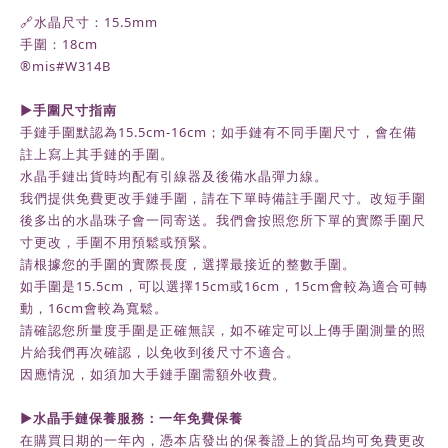
🔗水晶尺寸：15.5mm
手圍：18cm
®️mis#W314B
►
手圍尺寸指南
手鏈手圍默認為
15.5cm-16cm
；如手鏈有不同手圍尺寸，會在備
註上寫上其手鏈的手圍。
水晶手鏈出貨時均配有引線器及後備水晶彈力線。
我們提供免費更改手鏈手圍，請在下單時備註手圍尺寸。改短手圍
後多出的水晶珠子會一同寄送。我們會按照您所下單的實際手圍尺
寸更改，手圍不用預鬆或預緊。
請根據您的手圍的實際長度，選擇最接近的整數手圍。
如手圍是15.5cm，可以選擇15cm或16cm，15cm會較為適合可轉
動，16cm會較為寬鬆。
請確認您所量度手圍是正確無誤，如不確定可以上傳手圍測量的照
片給我們再次確認，以免收到後尺寸不適合。
因應情況，如須加大手鏈手圍需額外收費。
►水晶手鏈保養服務：一年免費保養
在購買日期的一年內，
憑本店發出的保養證上的貨品均可免費更改