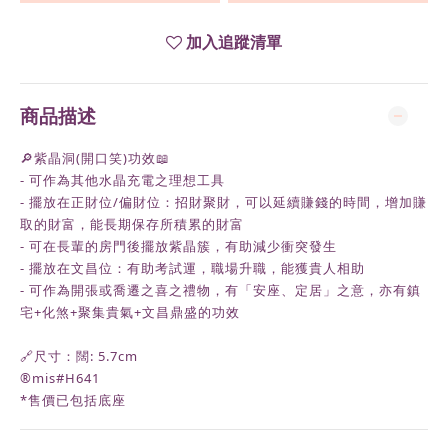
加入追蹤清單
商品描述
🔎紫晶洞(開口笑)功效📖
- 可作為其他水晶充電之理想工具
- 擺放在正財位/偏財位：招財聚財，可以延續賺錢的時間，增加賺
取的財富，能長期保存所積累的財富
- 可在長輩的房門後擺放紫晶簇，有助減少衝突發生
- 擺放在文昌位：有助考試運，職場升職，能獲貴人相助
- 可作為開張或喬遷之喜之禮物，有「安座、定居」之意，亦有鎮
宅+化煞+聚集貴氣+文昌鼎盛的功效
🔗尺寸：闊: 5.7cm
®️mis#H641
*售價已包括底座